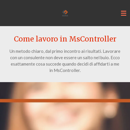
Vai
al
contenuto
principale
Come lavoro in MsController
Un metodo chiaro, dal primo incontro ai risultati. Lavorare
con un consulente non deve essere un salto nel buio. Ecco
esattamente cosa succede quando decidi di affidarti a me
in MsController.